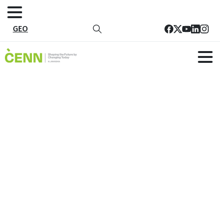
GEO
EU_CENN_Green_Guria_Catalogue_Dig
მთავარი