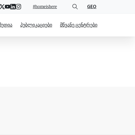
GEO
#homeishere
ᲛᲔᲓᲘᲐ
ᲞᲣᲑᲚᲘᲙᲐᲪᲘᲔᲑᲘ
ᲛᲬᲕᲐᲜᲔ ᲪᲔᲜᲢᲠᲔᲑᲘ