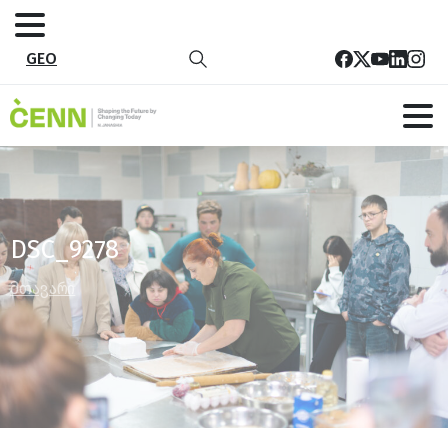
GEO
DSC_9278
მთავარი