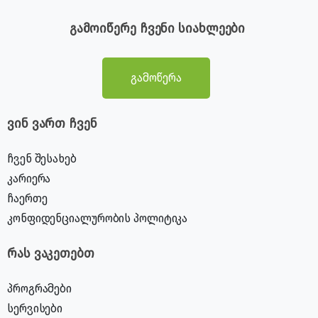
გამოიწერე ჩვენი სიახლეები
გამოწერა
ვინ ვართ ჩვენ
ჩვენ შესახებ
კარიერა
ჩაერთე
კონფიდენციალურობის პოლიტიკა
რას ვაკეთებთ
პროგრამები
სერვისები