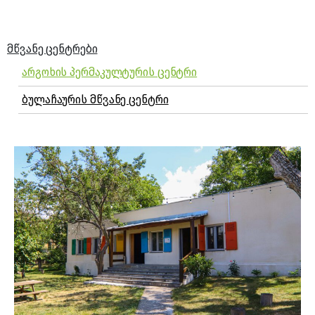
ᲛᲬᲕᲐᲜᲔ ᲪᲔᲜᲢᲠᲔᲑᲘ
არგოხის პერმაკულტურის ცენტრი
ბულაჩაურის მწვანე ცენტრი