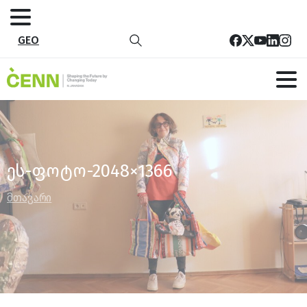
GEO
ეს-ფოტო-2048×1366
მთავარი