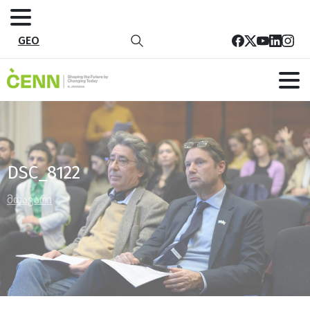
GEO
DSC_8122
მთავარი