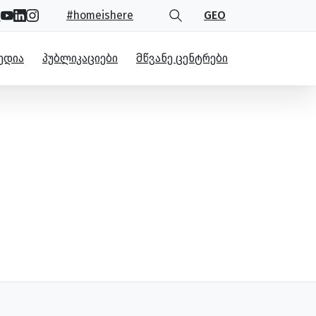
#homeishere
GEO
ᲔᲓᲘᲐ
ᲞᲣᲑᲚᲘᲙᲐᲪᲘᲔᲑᲘ
ᲛᲬᲕᲐᲜᲔ ᲪᲔᲜᲢᲠᲔᲑᲘ