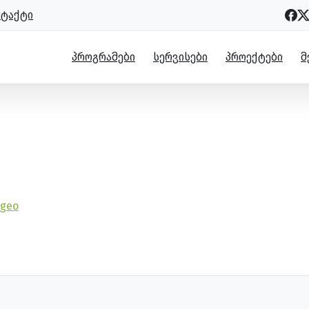
ნტაქტი
ᲞᲠᲝᲒᲠᲐᲛᲔᲑᲘ
ᲡᲔᲠᲕᲘᲡᲔᲑᲘ
ᲞᲠᲝᲔᲥᲢᲔᲑᲘ
Მ
-energy-sources-geo
-geo