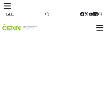
GEO
National Plastic Waste Prevention
Program for Georgia_Eng
მთავარი