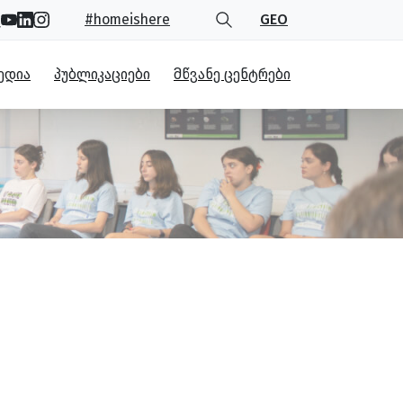
#homeishere
GEO
ᲔᲓᲘᲐ
ᲞᲣᲑᲚᲘᲙᲐᲪᲘᲔᲑᲘ
ᲛᲬᲕᲐᲜᲔ ᲪᲔᲜᲢᲠᲔᲑᲘ