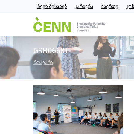
ჩვენ შესახებ
კარიერა
ჩაერთე
კო
GSH06681
მთავარი