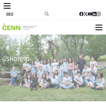
GEO
GSH07690
მთავარი