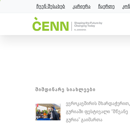
ჩვენ შესახებ
კარიერა
ჩაერთე
კო
ევროკავშირის მხარადაჭე
მთავარი
სიახლეები
ევროკავშირის მხ
ᲛᲘᲛᲓᲘᲜᲐᲠᲔ ᲡᲘᲐᲮᲚᲔᲔᲑᲘ
ევროკავშირის მხარდაჭერით,
გურიაში ფესტივალი “მწვანე
გურია” გაიმართა