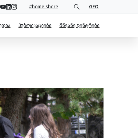
#homeishere
GEO
ᲔᲓᲘᲐ
ᲞᲣᲑᲚᲘᲙᲐᲪᲘᲔᲑᲘ
ᲛᲬᲕᲐᲜᲔ ᲪᲔᲜᲢᲠᲔᲑᲘ
ის დღეს აღნიშნავს
ავს