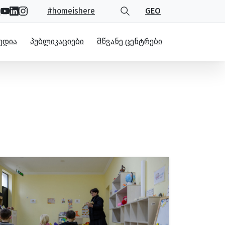
#homeishere
GEO
ᲔᲓᲘᲐ
ᲞᲣᲑᲚᲘᲙᲐᲪᲘᲔᲑᲘ
ᲛᲬᲕᲐᲜᲔ ᲪᲔᲜᲢᲠᲔᲑᲘ