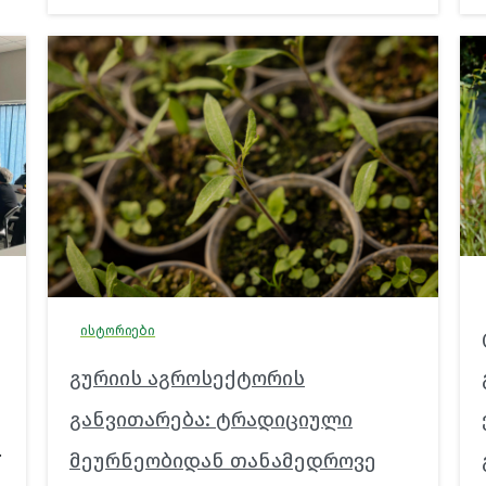
ისტორიები
გურიის აგროსექტორის
განვითარება: ტრადიციული
.
მეურნეობიდან თანამედროვე