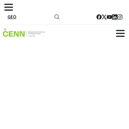
GEO
ევროკავშირის მხარდაჭერით
CENN-მა სამცხე-ჯავახეთსა და
ქვემო ქართლში მედია ტურს
უმასპინძლა
მთავარი
სიახლეები
ევროკავშირის მხარდაჭერით CENN-მა სამცხე-
ჯავახეთსა და ქვემო ქართლში მედია ტურს