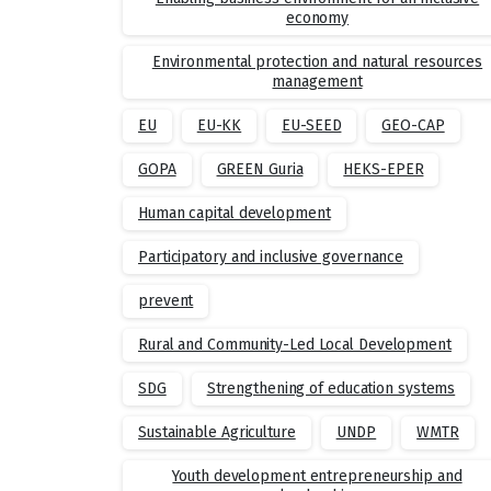
economy
Environmental protection and natural resources
management
EU
EU-KK
EU-SEED
GEO-CAP
GOPA
GREEN Guria
HEKS-EPER
Human capital development
Participatory and inclusive governance
prevent
Rural and Community-Led Local Development
SDG
Strengthening of education systems
Sustainable Agriculture
UNDP
WMTR
Youth development entrepreneurship and