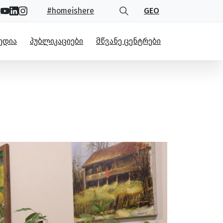
#homeishere
GEO
ᲔᲓᲘᲐ
ᲞᲣᲑᲚᲘᲙᲐᲪᲘᲔᲑᲘ
ᲛᲬᲕᲐᲜᲔ ᲪᲔᲜᲢᲠᲔᲑᲘ
“მწვანე ოფისამდე”
ე”