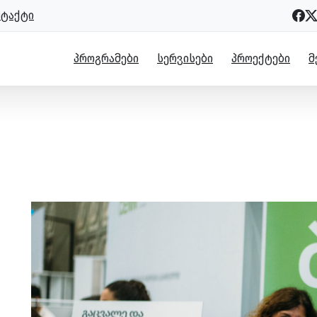
ნტაქტი
ᲞᲠᲝᲒᲠᲐᲛᲔᲑᲘ
ᲡᲔᲠᲕᲘᲡᲔᲑᲘ
ᲞᲠᲝᲔᲥᲢᲔᲑᲘ
Მ
ალვაში
ა – ნია ხალვაში