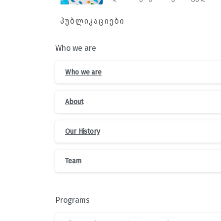
ᲞᲣᲑᲚᲘᲙᲐᲪᲘᲔᲑᲘ
Who we are
Who we are
About
Our History
Team
Programs