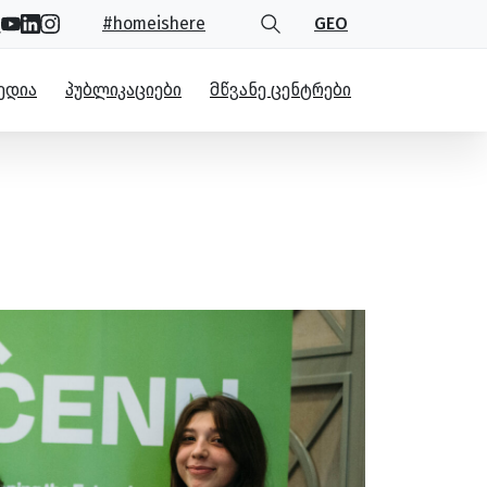
#homeishere
GEO
ᲔᲓᲘᲐ
ᲞᲣᲑᲚᲘᲙᲐᲪᲘᲔᲑᲘ
ᲛᲬᲕᲐᲜᲔ ᲪᲔᲜᲢᲠᲔᲑᲘ