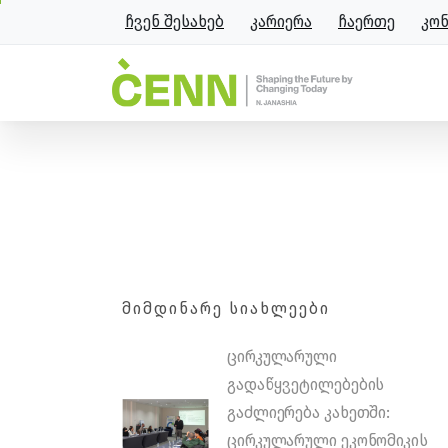
ჩვენ შესახებ
კარიერა
ჩაერთე
კო
წყლის წრებრუნვა – ნია ხ
მთავარი
მოსაზრებები
წყლის წრებრუნვ
ᲛᲘᲛᲓᲘᲜᲐᲠᲔ ᲡᲘᲐᲮᲚᲔᲔᲑᲘ
ცირკულარული
გადაწყვეტილებების
გაძლიერება კახეთში:
ცირკულარული ეკონომიკის