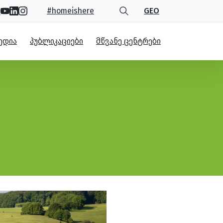
#homeishere
GEO
ᲔᲓᲘᲐ
ᲞᲣᲑᲚᲘᲙᲐᲪᲘᲔᲑᲘ
ᲛᲬᲕᲐᲜᲔ ᲪᲔᲜᲢᲠᲔᲑᲘ