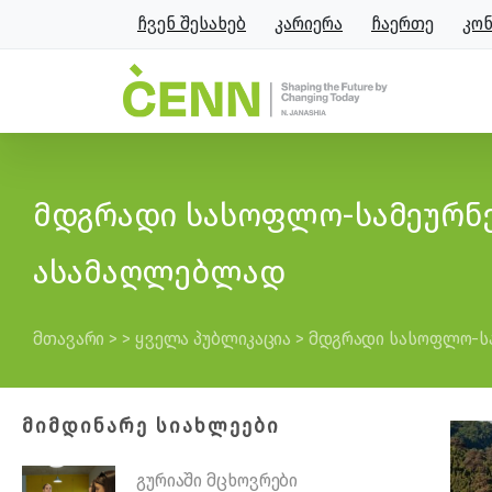
ჩვენ შესახებ
კარიერა
ჩაერთე
კო
მდგრადი სასოფლო-სამეურნე
ასამაღლებლად
მთავარი
>
>
ყველა პუბლიკაცია
>
მდგრადი სასოფლო-სა
ᲛᲘᲛᲓᲘᲜᲐᲠᲔ ᲡᲘᲐᲮᲚᲔᲔᲑᲘ
გურიაში მცხოვრები