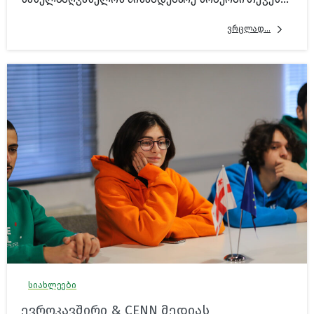
ვრცლად...
სიახლეები
ევროკავშირი & CENN მედიას