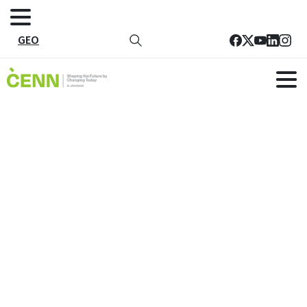
GEO
კატეგორია:
ადამიანთა
უფლებების დაცვა და
სამოქალაქო სექტორის
განვითარება
მთავარი
ყველა პროექტი
ადამიანთა უფლებების დაცვა და სამოქალაქო
სექტორის განვითარება