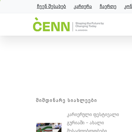
ჩვენ შესახებ
კარიერა
ჩაერთე
კო
CENN-მა ამერიკის საელჩ
ლიდერთა ბანაკს უმასპინ
მთავარი
სიახლეები
CENN-მა ამერიკი
ᲛᲘᲛᲓᲘᲜᲐᲠᲔ ᲡᲘᲐᲮᲚᲔᲔᲑᲘ
კარიერული ფესტივალი
გურიაში – ახალი
შესაძლებლობები