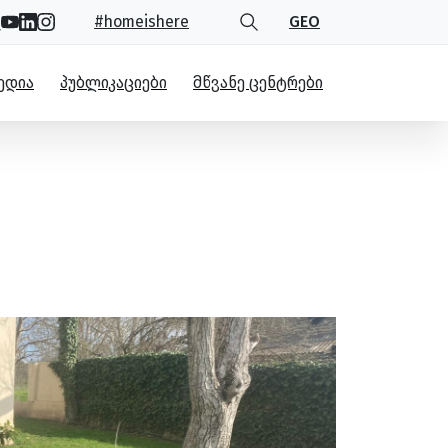
#homeishere
GEO
ᲔᲓᲘᲐ
ᲞᲣᲑᲚᲘᲙᲐᲪᲘᲔᲑᲘ
ᲛᲬᲕᲐᲜᲔ ᲪᲔᲜᲢᲠᲔᲑᲘ
ნე ცენტრში ახალგაზრდა
ლგაზრდა ლიდერთა ბანაკს უმასპინძლა