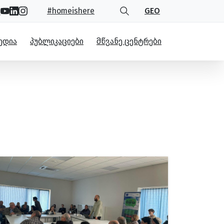
#homeishere
GEO
ᲔᲓᲘᲐ
ᲞᲣᲑᲚᲘᲙᲐᲪᲘᲔᲑᲘ
ᲛᲬᲕᲐᲜᲔ ᲪᲔᲜᲢᲠᲔᲑᲘ
რივი განვითარება