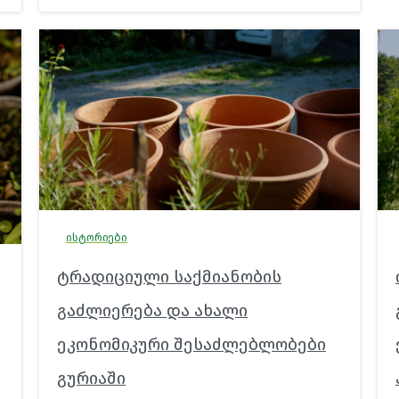
ისტორიები
ტრადიციული საქმიანობის
გაძლიერება და ახალი
ეკონომიკური შესაძლებლობები
გურიაში