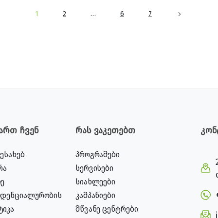
1
2
…
6
7
ვართ ჩვენ
რას ვაკეთებთ
კონ
შესახებ
პროგრამები
რა
სერვისები
ე
სიახლეები
იდენციალურობის
კამპანიები
ტიკა
მწვანე ცენტრები